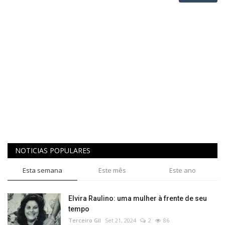
NOTICIAS POPULARES
Esta semana
Este mês
Este ano
Elvira Raulino: uma mulher à frente de seu
tempo
Terceiro Gil
Set 21, 2024
2
86