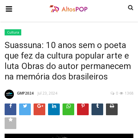
HOME
Cultura
COMO ANUNCIAR
Suassuna: 10 anos sem o poeta
HISTÓRIA
que fez da cultura popular arte e
ULTIMAS NOTICIAS
luta Obras do autor permanecem
GASTRONOMIA
na memória dos brasileiros
PROGRAMAS
GMP2024
Jul 23, 2024
0
1368
QUEM SOMOS
CONTATO
CULTURA
CONECTE-SE