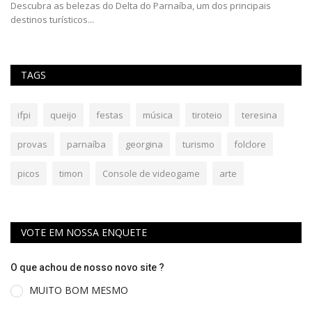
Descubra as belezas do Delta do Parnaíba, um dos principais
Te
destinos turísticos...
cu
TAGS
ifpi
queijo
festas
música
tiroteio
teresina
provas
parnaíba
georgina
turismo
folclore
picos
timon
Console de videogame
arte
VOTE EM NOSSA ENQUETE
O que achou de nosso novo site ?
MUITO BOM MESMO