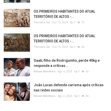
OS PRIMEIROS HABITANTES DO ATUAL
TERRITÓRIO DE ALTOS -...
Terceiro Gil
Out 15, 2024
0
72
OS PRIMEIROS HABITANTES DO ATUAL
TERRITÓRIO DE ALTOS -...
Terceiro Gil
Out 13, 2024
0
66
Gaab, filho de Rodriguinho, perde 40kg e
responde a críticas...
Renan Monteiro
Ago 4, 2026
0
65
João Lucas defende carisma após críticas
nas redes sociais​‌​
Renan Monteiro
Ago 2, 2026
0
64