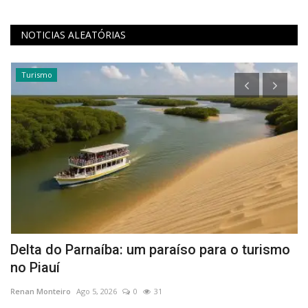
NOTICIAS ALEATÓRIAS
Turismo
Delta do Parnaíba: um paraíso para o turismo
I
no Piauí
e
Renan Monteiro
Ago 5, 2026
0
31
Re