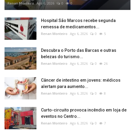
Renan Monteiro
Ago 6, 2026
0
0
Hospital São Marcos recebe segunda
remessa de medicamentos...
Renan Monteiro
Ago 6, 2026
0
5
Descubra o Porto das Barcas e outras
belezas do turismo...
Renan Monteiro
Ago 6, 2026
0
26
Câncer de intestino em jovens: médicos
alertam para aumento...
Renan Monteiro
Ago 6, 2026
0
8
Curto-circuito provoca incêndio em loja de
eventos no Centro...
Renan Monteiro
Ago 6, 2026
0
7