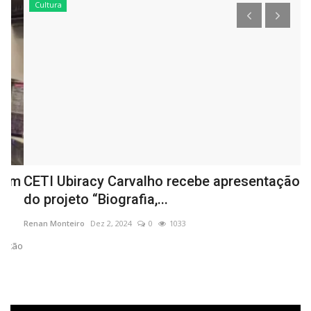
Cultura
om
CETI Ubiracy Carvalho recebe apresentação
M
do projeto “Biografia,...
d
Renan Monteiro
Dez 2, 2024
0
1033
Re
ção
Mo
es