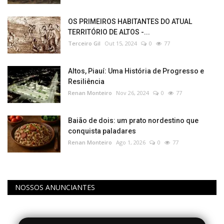
OS PRIMEIROS HABITANTES DO ATUAL
TERRITÓRIO DE ALTOS -...
Terceiro Gil
Out 15, 2024
0
77
Altos, Piauí: Uma História de Progresso e
Resiliência
Renan Monteiro
Nov 26, 2024
0
77
Baião de dois: um prato nordestino que
conquista paladares
Renan Monteiro
Ago 1, 2026
0
77
NOSSOS ANUNCIANTES