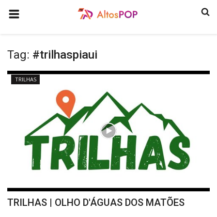
HOME
Tag:
#trilhaspiaui
COMO ANUNCIAR
HISTÓRIA
TRILHAS
ULTIMAS NOTICIAS
GASTRONOMIA
PROGRAMAS
QUEM SOMOS
CONTATO
CULTURA
TRILHAS | OLHO D'ÁGUAS DOS MATÕES
CONECTE-SE