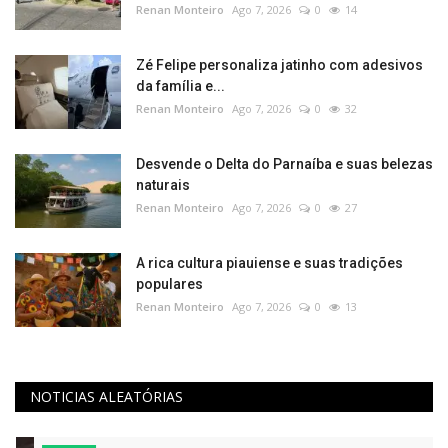
Renan Monteiro
Ago 7, 2026
0
14
Zé Felipe personaliza jatinho com adesivos
da família e...
Renan Monteiro
Ago 7, 2026
0
32
Desvende o Delta do Parnaíba e suas belezas
naturais
Renan Monteiro
Ago 7, 2026
0
27
A rica cultura piauiense e suas tradições
populares
Renan Monteiro
Ago 7, 2026
0
13
NOTICIAS ALEATÓRIAS