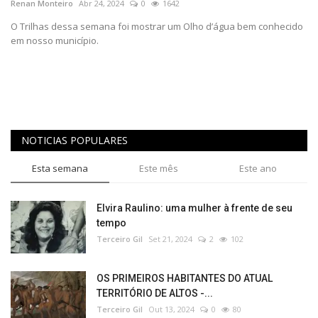
Renan Monteiro
Abr 24, 2024
0
1642
REGISTO
O Trilhas dessa semana foi mostrar um Olho d’água bem conhecido
em nosso município.
NOTICIAS POPULARES
Esta semana
Este mês
Este ano
Elvira Raulino: uma mulher à frente de seu
tempo
Terceiro Gil
Set 21, 2024
2
102
OS PRIMEIROS HABITANTES DO ATUAL
TERRITÓRIO DE ALTOS -...
Terceiro Gil
Out 13, 2024
0
80