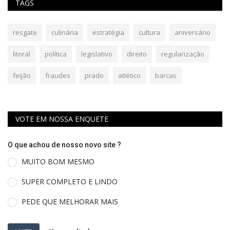
TAGS
resgate
culinária
estratégia
cultura
aniversário
litoral
política
legislativo
direito
regularização
feijão
fraudes
prado
atlético
barcas
VOTE EM NOSSA ENQUETE
O que achou de nosso novo site ?
MUITO BOM MESMO
SUPER COMPLETO E LINDO
PEDE QUE MELHORAR MAIS