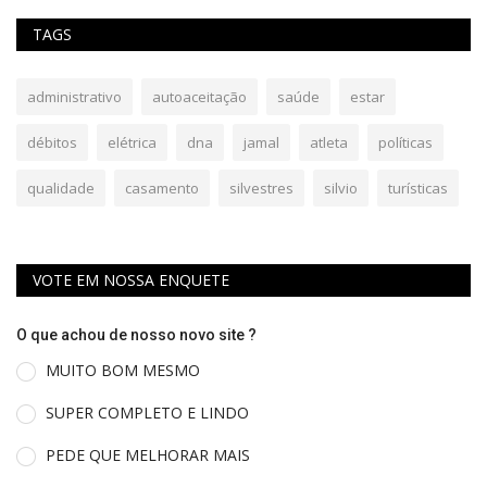
TAGS
administrativo
autoaceitação
saúde
estar
débitos
elétrica
dna
jamal
atleta
políticas
qualidade
casamento
silvestres
silvio
turísticas
VOTE EM NOSSA ENQUETE
O que achou de nosso novo site ?
MUITO BOM MESMO
SUPER COMPLETO E LINDO
PEDE QUE MELHORAR MAIS