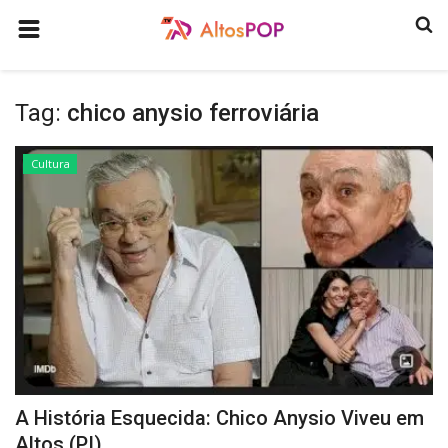
HOME
Tag:
chico anysio ferroviária
COMO ANUNCIAR
HISTÓRIA
Cultura
ULTIMAS NOTICIAS
GASTRONOMIA
PROGRAMAS
QUEM SOMOS
CONTATO
CULTURA
A História Esquecida: Chico Anysio Viveu em
CONECTE-SE
Altos (PI)...