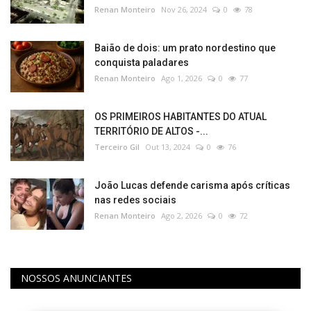
Renan Monteiro
Nov 26, 2024
0
78
Baião de dois: um prato nordestino que
conquista paladares
Renan Monteiro
Ago 1, 2026
0
77
OS PRIMEIROS HABITANTES DO ATUAL
TERRITÓRIO DE ALTOS -...
Terceiro Gil
Out 13, 2024
0
76
João Lucas defende carisma após críticas
nas redes sociais​‌​
Renan Monteiro
Ago 2, 2026
0
72
NOSSOS ANUNCIANTES