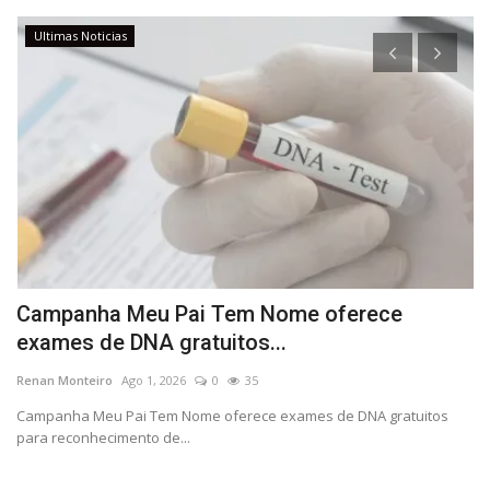
Ultimas Noticias
Campanha Meu Pai Tem Nome oferece
P
exames de DNA gratuitos...
l
Renan Monteiro
Ago 1, 2026
0
35
Re
a
Campanha Meu Pai Tem Nome oferece exames de DNA gratuitos
De
para reconhecimento de...
pi