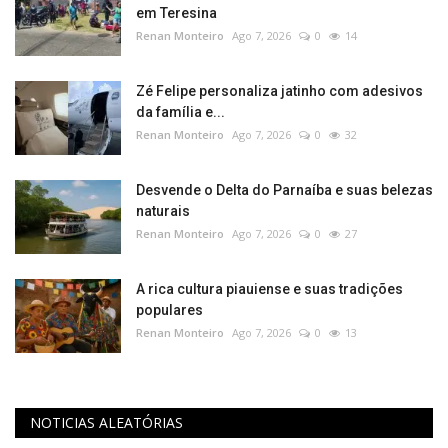
em Teresina​‌​
Renan Monteiro
Ago 7, 2026
0
14
Zé Felipe personaliza jatinho com adesivos
da família e...
Renan Monteiro
Ago 7, 2026
0
32
Desvende o Delta do Parnaíba e suas belezas
naturais
Renan Monteiro
Ago 7, 2026
0
27
A rica cultura piauiense e suas tradições
populares
Renan Monteiro
Ago 7, 2026
0
13
NOTICIAS ALEATÓRIAS