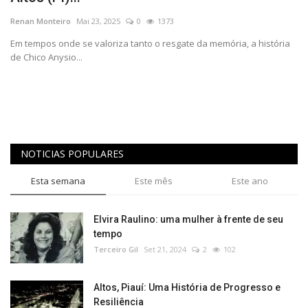
REGISTO
Renan Monteiro
Mai 23, 2025
0
1373
Em tempos onde se valoriza tanto o resgate da memória, a história
de Chico Anysio...
NOTICIAS POPULARES
Esta semana
Este mês
Este ano
Elvira Raulino: uma mulher à frente de seu
tempo
Terceiro Gil
Set 21, 2024
2
102
Altos, Piauí: Uma História de Progresso e
Resiliência